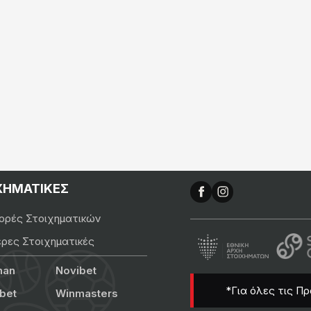
ΧΗΜΑΤΙΚΕΣ
ρές Στοιχηματικών
ρες Στοιχηματικές
man
Novibet
*Για όλες τις Π
bet
Winmasters