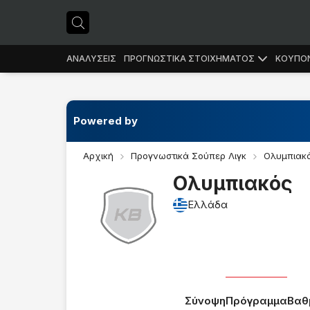
ΑΝΑΛΥΣΕΙΣ
ΠΡΟΓΝΩΣΤΙΚΑ ΣΤΟΙΧΗΜΑΤΟΣ
ΚΟΥΠΟΝ
Powered by
Αρχική
Προγνωστικά Σούπερ Λιγκ
Ολυμπιακ
Ολυμπιακός
Ελλάδα
Σύνοψη
Πρόγραμμα
Βαθ