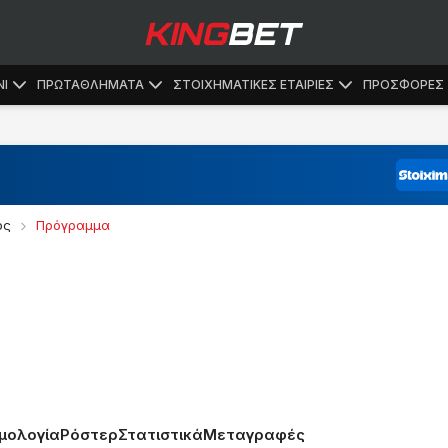
Ι
ΠΡΩΤΑΘΛΗΜΑΤΑ
ΣΤΟΙΧΗΜΑΤΙΚΕΣ ΕΤΑΙΡΙΕΣ
ΠΡΟΣΦΟΡΕΣ
ός
Πρόγραμμα
μολογία
Ρόστερ
Στατιστικά
Μεταγραφές