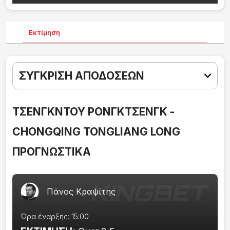
Εκτίμηση
Αποδ
ΣΥΓΚΡΙΣΗ ΑΠΟΔΟΣΕΩΝ
ΤΣΕΝΓΚΝΤΟΥ ΡΟΝΓΚΤΣΕΝΓΚ -
CHONGQING TONGLIANG LONG
ΠΡΟΓΝΩΣΤΙΚΑ
Πάνος Κραψίτης
Ώρα έναρξης: 15:00