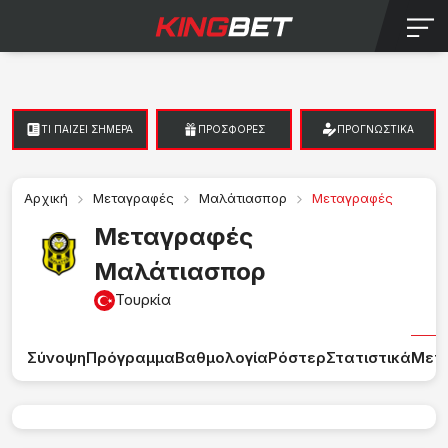
TI ΠΑΙΖΕΙ ΣΗΜΕΡΑ
ΠΡΟΣΦΟΡΕΣ
ΠΡΟΓΝΩΣΤΙΚΑ
Αρχική
Μεταγραφές
Μαλάτιασπορ
Μεταγραφές
Μεταγραφές
Μαλάτιασπορ
Τουρκία
Σύνοψη
Πρόγραμμα
Βαθμολογία
Ρόστερ
Στατιστικά
Μετ