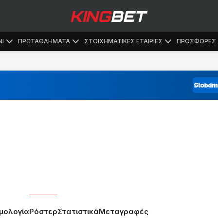
Ι
ΠΡΩΤΑΘΛΗΜΑΤΑ
ΣΤΟΙΧΗΜΑΤΙΚΕΣ ΕΤΑΙΡΙΕΣ
ΠΡΟΣΦΟΡΕΣ
μολογία
Ρόστερ
Στατιστικά
Μεταγραφές