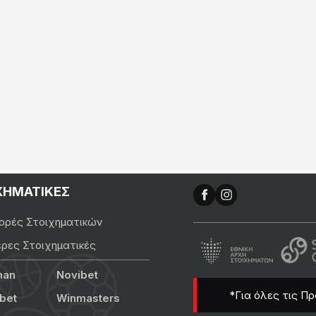
ΧΗΜΑΤΙΚΕΣ
ρές Στοιχηματικών
ρες Στοιχηματικές
man
Novibet
*Για όλες τις Π
bet
Winmasters