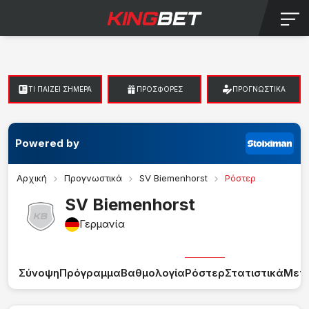
TI ΠΑΙΖΕΙ ΣΗΜΕΡΑ
ΠΡΟΣΦΟΡΕΣ
ΠΡΟΓΝΩΣΤΙΚΑ
Powered by
Αρχική
Προγνωστικά
SV Biemenhorst
Ρόστερ
SV Biemenhorst
Γερμανία
Σύνοψη
Πρόγραμμα
Βαθμολογία
Ρόστερ
Στατιστικά
Μετ