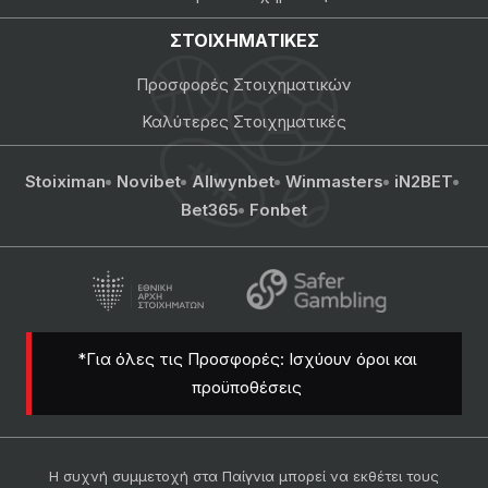
ΣΤΟΙΧΗΜΑΤΙΚΕΣ
Προσφορές Στοιχηματικών
Καλύτερες Στοιχηματικές
Stoiximan
Novibet
Allwynbet
Winmasters
iN2BET
Bet365
Fonbet
*Για όλες τις Προσφορές: Ισχύουν όροι και
προϋποθέσεις
Η συχνή συμμετοχή στα Παίγνια μπορεί να εκθέτει τους