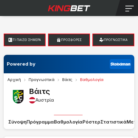
TI ΠΑΙΖΕΙ ΣΗΜΕΡΑ
ΠΡΟΣΦΟΡΕΣ
ΠΡΟΓΝΩΣΤΙΚΑ
Powered by
Αρχική
Προγνωστικά
Βάιτς
Βαθμολογία
Βάιτς
Αυστρία
Σύνοψη
Πρόγραμμα
Βαθμολογία
Ρόστερ
Στατιστικά
Μετ