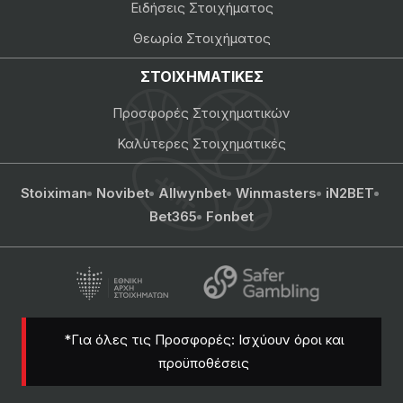
Ειδήσεις Στοιχήματος
Θεωρία Στοιχήματος
ΣΤΟΙΧΗΜΑΤΙΚΕΣ
Προσφορές Στοιχηματικών
Καλύτερες Στοιχηματικές
Stoiximan
Novibet
Allwynbet
Winmasters
iN2BET
Bet365
Fonbet
*Για όλες τις Προσφορές: Ισχύουν όροι και
προϋποθέσεις