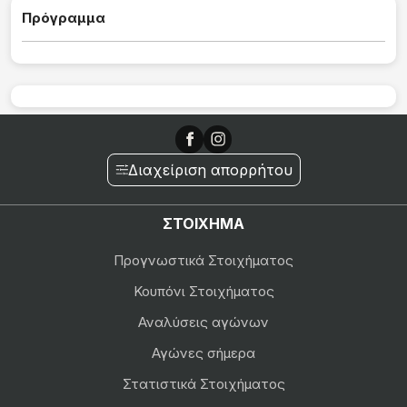
Πρόγραμμα
Διαχείριση απορρήτου
ΣΤΟΙΧΗΜΑ
Προγνωστικά Στοιχήματος
Κουπόνι Στοιχήματος
Αναλύσεις αγώνων
Αγώνες σήμερα
Στατιστικά Στοιχήματος