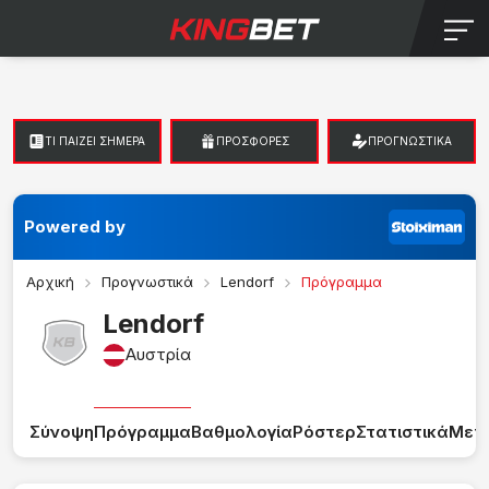
TI ΠΑΙΖΕΙ ΣΗΜΕΡΑ
ΠΡΟΣΦΟΡΕΣ
ΠΡΟΓΝΩΣΤΙΚΑ
Powered by
Αρχική
Προγνωστικά
Lendorf
Πρόγραμμα
Lendorf
Αυστρία
Σύνοψη
Πρόγραμμα
Βαθμολογία
Ρόστερ
Στατιστικά
Μετ