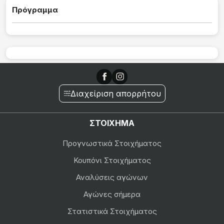
Πρόγραμμα
Διαχείριση απορρήτου
ΣΤΟΙΧΗΜΑ
Προγνωστικά Στοιχήματος
Κουπόνι Στοιχήματος
Αναλύσεις αγώνων
Αγώνες σήμερα
Στατιστικά Στοιχήματος