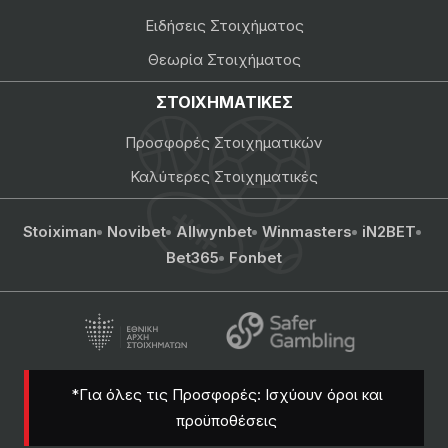
Ειδήσεις Στοιχήματος
Θεωρία Στοιχήματος
ΣΤΟΙΧΗΜΑΤΙΚΕΣ
Προσφορές Στοιχηματικών
Καλύτερες Στοιχηματικές
Stoiximan
Novibet
Allwynbet
Winmasters
iN2BET
Bet365
Fonbet
*Για όλες τις Προσφορές: Ισχύουν όροι και
προϋποθέσεις